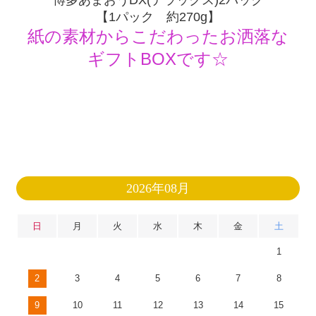
博多あまおうDX(デラックス)2パック
【1パック 約270g】
紙の素材からこだわったお洒落な
ギフトBOXです☆
2026年08月
日
月
火
水
木
金
土
1
2
3
4
5
6
7
8
9
10
11
12
13
14
15