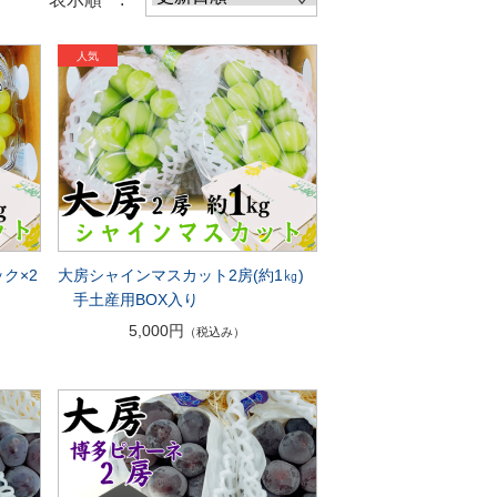
ク×2
大房シャインマスカット2房(約1㎏)
に
手土産用BOX入り
5,000円
（税込み）