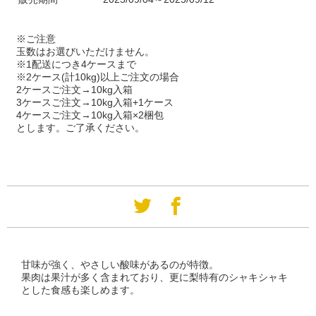
※ご注意
玉数はお選びいただけません。
※1配送につき4ケースまで
※2ケース(計10kg)以上ご注文の場合
2ケースご注文→10kg入箱
3ケースご注文→10kg入箱+1ケース
4ケースご注文→10kg入箱×2梱包
とします。ご了承ください。
甘味が強く、やさしい酸味があるのが特徴。
果肉は果汁が多く含まれており、更に梨特有のシャキシャキ
とした食感も楽しめます。