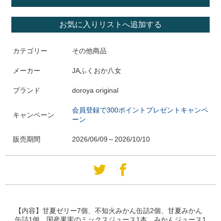
お気に入りリストへ追加する
カテゴリー
その他商品
メーカー
JAふくおか八女
ブランド
doroya original
会員登録で300ポイントプレゼントキャンペ
キャンペーン
ーン
販売期間
2026/06/09～2026/10/10
【内容】甘夏ゼリー7個、不知火みかん缶詰2個、甘夏みかん
缶詰1個、国産果実のミックスジュース1本、みかんジュース1