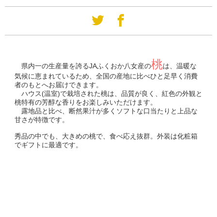
桃
県内一の生産量を誇るJAふくおか八女産の
は、温暖な
気候に恵まれているため、全国の産地に比べひと足早く消費
者のもとへお届けできます。
ハウス(温室)で栽培された桃は、品質が良く、紅色の外観と
桃特有の芳醇な香りをお楽しみいただけます。
露地品と比べ、断然果汁が多くソフトな口当たりと上品な
甘さが特徴です。
秀品の中でも、大きめの桃で、食べ応え抜群。外装は化粧箱
でギフトに最適です。